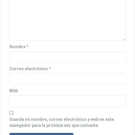
n
d
e
e
n
Nombre
*
t
r
Correo electrónico
*
a
d
Web
a
s
Guarda mi nombre, correo electrónico y web en este
navegador para la próxima vez que comente.