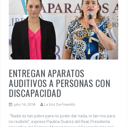
ENTREGAN APARATOS
AUDITIVOS A PERSONAS CON
DISCAPACIDAD
julio 16, 2018
La Voz De Fresnillo
“Nadie es tan pobre para no poder dar nada, ni tan rico para
no recibirlo”, expresó Paulina Suárez del Real, Presidenta