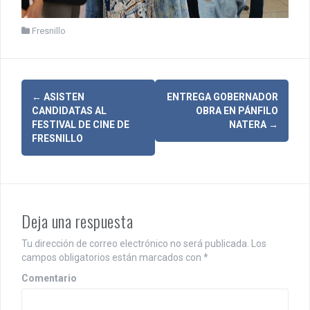
Fresnillo
N
←
ASISTEN
ENTREGA GOBERNADOR
CANDIDATAS AL
OBRA EN PÁNFILO
a
FESTIVAL DE CINE DE
NATERA
→
FRESNILLO
v
e
g
Deja una respuesta
a
c
Tu dirección de correo electrónico no será publicada.
Los
campos obligatorios están marcados con
*
i
Comentario
ó