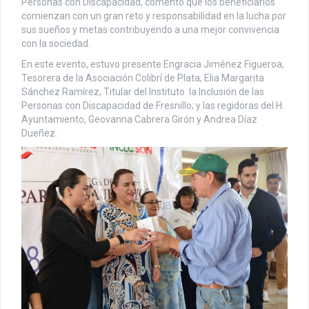
Personas con Discapacidad, comentó que los beneficiarios
comienzan con un gran reto y responsabilidad en la lucha por
sus sueños y metas contribuyendo a una mejor convivencia
con la sociedad.
En este evento, estuvo presente Engracia Jiménez Figueroa,
Tesorera de la Asociación Colibrí de Plata; Elia Margarita
Sánchez Ramírez, Titular del Instituto la Inclusión de las
Personas con Discapacidad de Fresnillo; y las regidoras del H.
Ayuntamiento, Geovanna Cabrera Girón y Andrea Díaz
Dueñez.