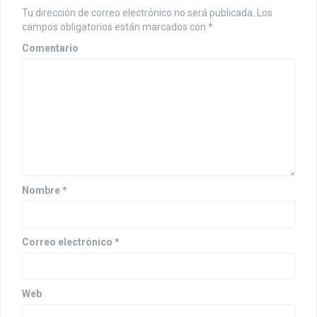
i
Tu dirección de correo electrónico no será publicada.
Los
campos obligatorios están marcados con
*
ó
Comentario
n
d
e
e
n
t
Nombre
*
r
a
Correo electrónico
*
d
a
Web
s