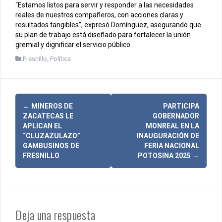
“Estamos listos para servir y responder a las necesidades
reales de nuestros compañeros, con acciones claras y
resultados tangibles”, expresó Domínguez, asegurando que
su plan de trabajo está diseñado para fortalecer la unión
gremial y dignificar el servicio público.
Fresnillo
,
Política
N
←
MINEROS DE
PARTICIPA
ZACATECAS LE
GOBERNADOR
a
APLICAN EL
MONREAL EN LA
“CLUZAZULAZO”
INAUGURACIÓN DE
v
GAMBUSINOS DE
FERIA NACIONAL
FRESNILLO
POTOSINA 2025
→
e
g
a
c
Deja una respuesta