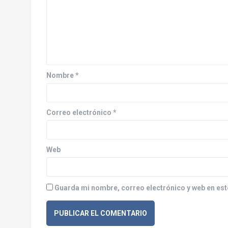
c
i
ó
n
d
Nombre
*
e
e
Correo electrónico
*
n
Web
t
r
Guarda mi nombre, correo electrónico y web en est
a
d