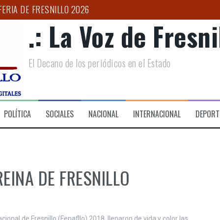
ERIA DE FRESNILLO 2026
.: La Voz de Fresnil
TRUCTURAS CRIMINALES”: ARTURO MEDINA
UCACIÓN Y BIENESTAR CON LA CUARTA TRANSFORMACIÓN
El Decano de los periódicos en el Estado
S TEMPORALES PARA GARANTIZAR MOVILIDAD DIGNA EN ZAC
CA DE 10 MILLONES DE CIGARROS ILÍCITOS EN MICHOACÁN
PAÑA ESTATAL PARA COMBATIR LA EXTORSIÓN EN EL CAMPO 
POLÍTICA
SOCIALES
NACIONAL
INTERNACIONAL
DEPORT
REINA DE FRESNILLO
cional de Fresnillo (Fenafllo) 2018, llenaron de vida y color las