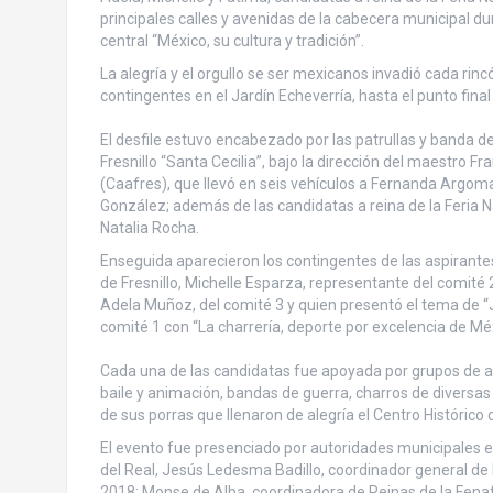
principales calles y avenidas de la cabecera municipal d
central “México, su cultura y tradición”.
La alegría y el orgullo se ser mexicanos invadió cada rin
contingentes en el Jardín Echeverría, hasta el punto final
El desfile estuvo encabezado por las patrullas y banda de
Fresnillo “Santa Cecilia”, bajo la dirección del maestro F
(Caafres), que llevó en seis vehículos a Fernanda Argoman
González; además de las candidatas a reina de la Feria 
Natalia Rocha.
Enseguida aparecieron los contingentes de las aspirantes 
de Fresnillo, Michelle Esparza, representante del comité 2
Adela Muñoz, del comité 3 y quien presentó el tema de “
comité 1 con “La charrería, deporte por excelencia de Méx
Cada una de las candidatas fue apoyada por grupos de a
baile y animación, bandas de guerra, charros de diversas
de sus porras que llenaron de alegría el Centro Histórico d
El evento fue presenciado por autoridades municipales e 
del Real, Jesús Ledesma Badillo, coordinador general de 
2018; Monse de Alba, coordinadora de Reinas de la Fenafl