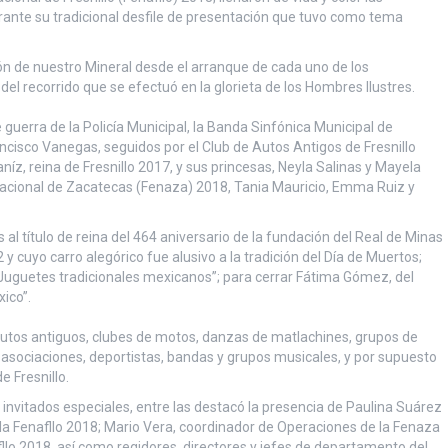
urante su tradicional desfile de presentación que tuvo como tema
cón de nuestro Mineral desde el arranque de cada uno de los
 del recorrido que se efectuó en la glorieta de los Hombres Ilustres.
 guerra de la Policía Municipal, la Banda Sinfónica Municipal de
rancisco Vanegas, seguidos por el Club de Autos Antigos de Fresnillo
íz, reina de Fresnillo 2017, y sus princesas, Neyla Salinas y Mayela
Nacional de Zacatecas (Fenaza) 2018, Tania Mauricio, Emma Ruiz y
al título de reina del 464 aniversario de la fundación del Real de Minas
 y cuyo carro alegórico fue alusivo a la tradición del Día de Muertos;
Juguetes tradicionales mexicanos”; para cerrar Fátima Gómez, del
ico”.
utos antiguos, clubes de motos, danzas de matlachines, grupos de
 asociaciones, deportistas, bandas y grupos musicales, y por supuesto
e Fresnillo.
invitados especiales, entre las destacó la presencia de Paulina Suárez
la Fenafllo 2018; Mario Vera, coordinador de Operaciones de la Fenaza
lo 2018, así como regidores, directores y jefes de departamento del