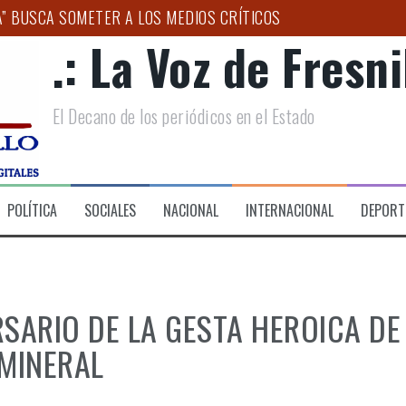
A” BUSCA SOMETER A LOS MEDIOS CRÍTICOS
.: La Voz de Fresnil
ENERALIZADA EN COLONIAS DE FRESNILLO
O DE LA SENADORA GEOVANNA BAÑUELOS
El Decano de los periódicos en el Estado
ANDES DESTINOS TURÍSTICOS DE MÉXICO”: ULISES MEJÍA
CICLAJE INTEGRAL DE PET CON ENCUENTRO INSTITUCIONAL 
AL NACIONAL DE BANDAS SINFÓNICAS
POLÍTICA
SOCIALES
NACIONAL
INTERNACIONAL
DEPORT
SARIO DE LA GESTA HEROICA DE
 MINERAL