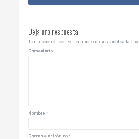
a
v
e
Deja una respuesta
g
Tu dirección de correo electrónico no será publicada.
Los 
a
Comentario
c
i
ó
n
d
Nombre
*
e
e
Correo electrónico
*