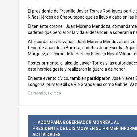
El presidente de Fresnillo Javier Torres Rodríguez parti
Niños Héroes de Chapultepec que se llevó a cabo en las in
El teniente coronel, Juan Moreno Mendoza, comandante int
cadetes que perdieron la vida al defender la soberanía n
Al recordar sus hazañas, Juan Moreno Mendoza realizó el 
teniente Juan de la Barrera; cadetes Juan Escutia, Agus
Márquez; así como de la Heroica Escuela Naval Militar: te
Posteriormente, el alcalde Javier Torres y las autoridad
esta heroica gesta y realizaron la guardia de honor.
En este evento cívico, también participaron José Nieves
Longoria, primer edil de Río Grande; así como Gabriel Váz
Fresnillo
,
Política
N
←
ACOMPAÑA GOBERNADOR MONREAL AL
PRESIDENTE DE LUIS MOYA EN SU PRIMER INFORM
ACTIVIDADES