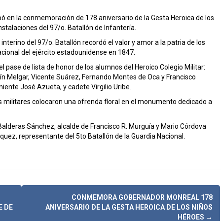
cipó en la conmemoración de 178 aniversario de la Gesta Heroica de los
stalaciones del 97/o. Batallón de Infantería.
erino del 97/o. Batallón recordó el valor y amor a la patria de los
acional del ejército estadounidense en 1847.
pase de lista de honor de los alumnos del Heroico Colegio Militar:
tín Melgar, Vicente Suárez, Fernando Montes de Oca y Francisco
niente José Azueta, y cadete Virgilio Uribe.
es militares colocaron una ofrenda floral en el monumento dedicado a
 Balderas Sánchez, alcalde de Francisco R. Murguía y Mario Córdova
quez, representante del 5to Batallón de la Guardia Nacional.
CONMEMORA GOBERNADOR MONREAL 178
E DE
ANIVERSARIO DE LA GESTA HEROICA DE LOS NIÑOS
HÉROES
→