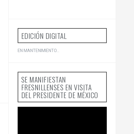
r
p
o
r
:
EDICIÓN DIGITAL
EN MANTENIMIENTO...
SE MANIFIESTAN
FRESNILLENSES EN VISITA
DEL PRESIDENTE DE MÉXICO