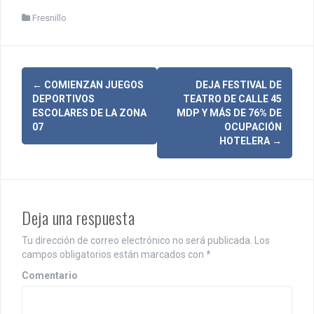
Fresnillo
N
←
COMIENZAN JUEGOS
DEJA FESTIVAL DE
DEPORTIVOS
TEATRO DE CALLE 45
a
ESCOLARES DE LA ZONA
MDP Y MÁS DE 76% DE
07
OCUPACIÓN
v
HOTELERA
→
e
g
a
Deja una respuesta
c
Tu dirección de correo electrónico no será publicada.
Los
i
campos obligatorios están marcados con
*
Comentario
ó