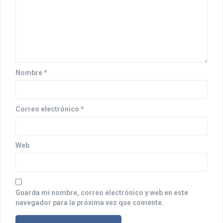
n
d
e
e
n
Nombre
*
t
r
Correo electrónico
*
a
d
Web
a
s
Guarda mi nombre, correo electrónico y web en este
navegador para la próxima vez que comente.