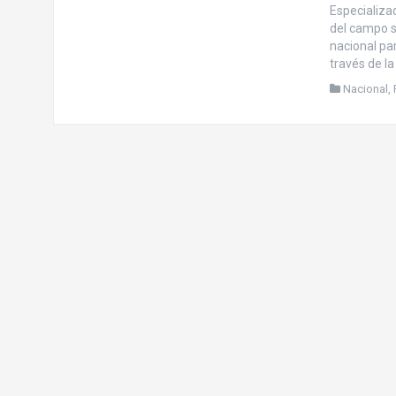
Especializad
del campo s
nacional par
través de l
Nacional
,