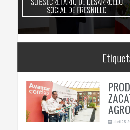
SUBSECRETARIO DE DESARROLLO
SOCIAL DE FRESNILLO
Etiquet
PROD
ZACA
AGRO
abril 25, 