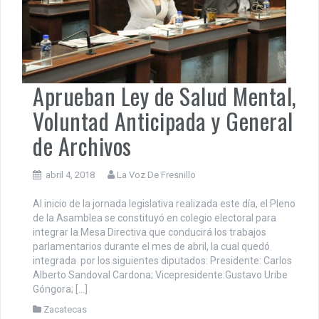
Aprueban Ley de Salud Mental,
Voluntad Anticipada y General
de Archivos
abril 4, 2018
La Voz De Fresnillo
Al inicio de la jornada legislativa realizada este día, el Pleno
de la Asamblea se constituyó en colegio electoral para
integrar la Mesa Directiva que conducirá los trabajos
parlamentarios durante el mes de abril, la cual quedó
integrada por los siguientes diputados: Presidente: Carlos
Alberto Sandoval Cardona; Vicepresidente:Gustavo Uribe
Góngora; […]
Zacatecas